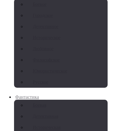
Боевое
Городское
Детективное
Историческое
Любовное
Философское
Юмористическое
Русское
Фантастика
Боевая
Детективная
Историческая