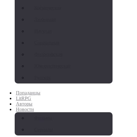
Космическая
Любовная
Научная
Социальная
Философская
Юмористическая
Русская
Попаданцы
LitRPG
Авторы
Новости
Фильмы
Сериалы