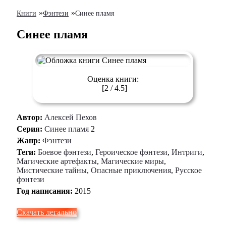
»
»
Книги
Фэнтези
Синее пламя
Синее пламя
Оценка книги:
[
2
/
4.5
]
Автор:
Алексей Пехов
Серия:
Синее пламя
2
Жанр:
Фэнтези
Теги:
Боевое фэнтези
,
Героическое фэнтези
,
Интриги
,
Магические артефакты
,
Магические миры
,
Мистические тайны
,
Опасные приключения
,
Русское
фэнтези
Год написания:
2015
Скачать легально