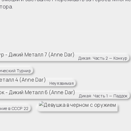
тора.
Дикая: Часть 2 — Конкур
ический Турнир
Неуязвимая
Дикая: Часть 1 — Паддок
ение в СССР 22