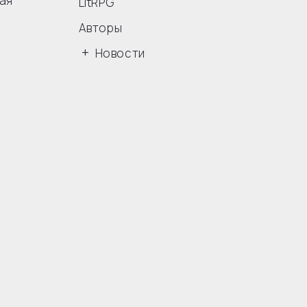
ая
LitRPG
Авторы
Новости