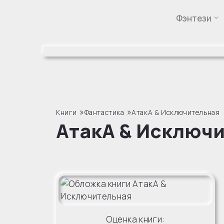
Фэнтези
Перейти
к
содержимому
»
»
Книги
Фантастика
АтакА & Исключительная
АтакА & Исключ
Оценка книги: