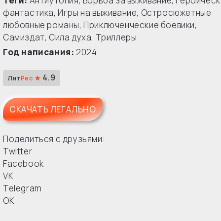
Теги:
Антиутопия
,
Борьба за выживание
,
Героическ
фантастика
,
Игры на выживание
,
Остросюжетные
любовные романы
,
Приключенческие боевики
,
Самиздат
,
Сила духа
,
Триллеры
Год написания:
2024
4.9
Лит
Рес ★
СКАЧАТЬ ЛЕГАЛЬНО
Поделиться с друзьями:
Twitter
Facebook
VK
Telegram
OK