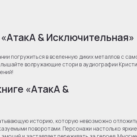
 «АтакА & Исключительная»
ии погружиться в вселенную диких металлов с сам
 Услышайте волружающие стори в аудиографии Крист
ений!
книге «АтакА &
атывающую историю, которую невозможно отложить
азуемыми поворотами. Персонажи настолько яркие
 эмоций и заставляет переживать за героев. Многи