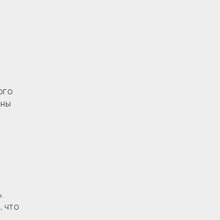
ого
ины
.
, что
е