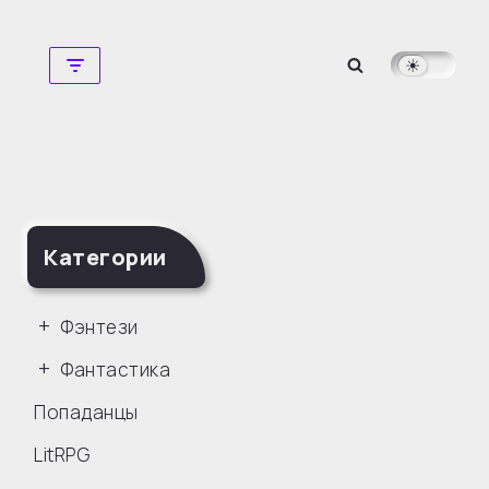
Перейти
к
содержимому
Категории
Фэнтези
Фантастика
Попаданцы
LitRPG