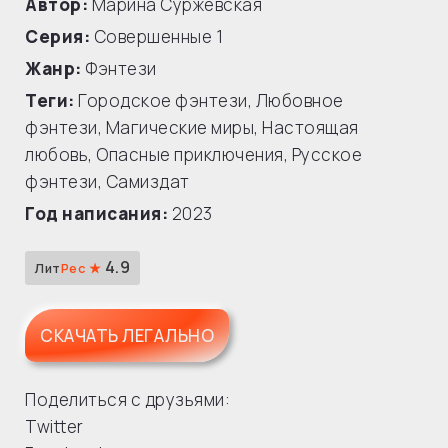
Автор:
Марина Суржевская
Серия:
Совершенные
1
Жанр:
Фэнтези
Теги:
Городское фэнтези
,
Любовное
фэнтези
,
Магические миры
,
Настоящая
любовь
,
Опасные приключения
,
Русское
фэнтези
,
Самиздат
Год написания:
2023
4.9
Лит
Рес ★
СКАЧАТЬ ЛЕГАЛЬНО
Поделиться с друзьями:
Twitter