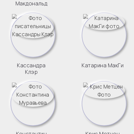
Макдональд
Кассандра
Катарина МакГи
Клэр
Константин
Крис Метцен