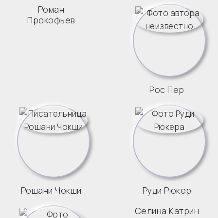
Роман
Прокофьев
Рос Пер
Рошани Чокши
Руди Рюкер
Селина Катрин