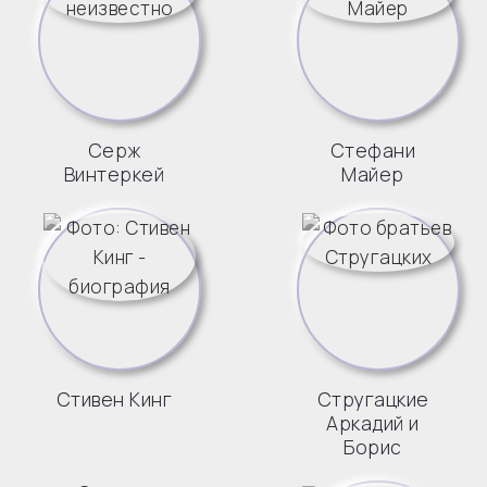
Серж
Стефани
Винтеркей
Майер
Стивен Кинг
Стругацкие
Аркадий и
Борис