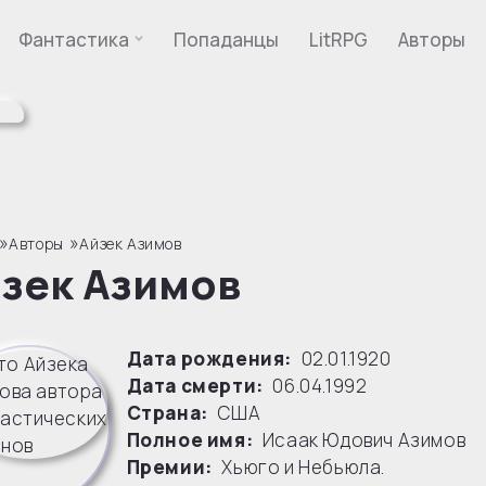
Фантастика
Попаданцы
LitRPG
Авторы
»
»
Авторы
Айзек Азимов
зек Азимов
Дата рождения:
02.01.1920
Дата смерти:
06.04.1992
Страна:
США
Полное имя:
Исаак Юдович Азимов
Премии:
Хьюго и Небьюла.