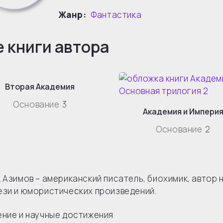
Жанр:
Фантастика
е книги автора
Вторая Академия
Основание
3
Академия и Импери
Основание
2
 Азимов – американский писатель, биохимик, автор 
зи и юмористических произведений.
ние и научные достижения