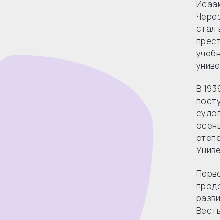
Исаак
Через
стал 
прест
учебн
униве
В 193
посту
судов
осень
степе
Униве
Перво
продо
разви
Весты