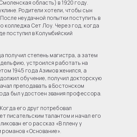
Смоленская область) в 1920 году.
уклине. Родители хотели, чтобы сын
. После неудачной попытки поступить в
 колледжа Сет Лоу. Через год, когда
де поступил в Колумбийский
да получил степень магистра, а затем
ладельфию, устроился работать на
том 1945 года Азимов женился, а
одолжил обучение, получил докторскую
 начал преподавать в Бостонском
 года был удостоен звания профессора.
. Когда его друг потребовал
ет писательским талантом и начал его
бликован его рассказ «В плену у
м романов «Основание».