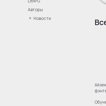
LitRPG
Авторы
Новости
Вс
Айзек
фэнте
Обуче