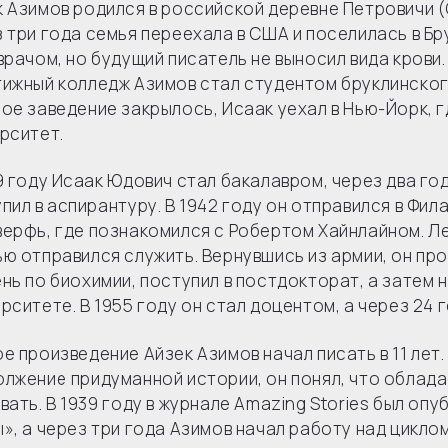
 Азимов родился в российской деревне Петровичи (
 три года семья переехала в США и поселилась в Бр
врачом, но будущий писатель не выносил вида крови
ижный колледж Азимов стал студентом бруклинского
ое заведение закрылось, Исаак уехал в Нью-Йорк, г
рситет.
9 году Исаак Юдович стал бакалавром, через два го
пил в аспирантуру. В 1942 году он отправился в Фи
ерфь, где познакомился с Робертом Хайнлайном. Ле
ю отправился служить. Вернувшись из армии, он пр
нь по биохимии, поступил в постдокторат, а затем
рситете. В 1955 году он стал доцентом, а через 24
е произведение Айзек Азимов начал писать в 11 лет
лжение придуманной истории, он понял, что облада
вать. В 1939 году в журнале Amazing Stories был опу
», а через три года Азимов начал работу над цикло