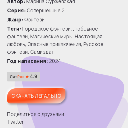
Автор:
Марина Суржевская
Серия:
Совершенные
2
Жанр:
Фэнтези
Теги:
Городское фэнтези
,
Любовное
фэнтези
,
Магические миры
,
Настоящая
любовь
,
Опасные приключения
,
Русское
фэнтези
,
Самиздат
Год написания:
2024
4.9
Лит
Рес ★
СКАЧАТЬ ЛЕГАЛЬНО
Поделиться с друзьями:
Twitter