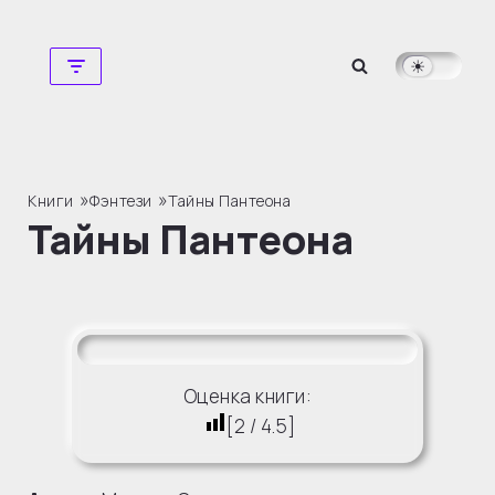
Перейти
к
содержимому
»
»
Книги
Фэнтези
Тайны Пантеона
Тайны Пантеона
Оценка книги:
[
2
/
4.5
]