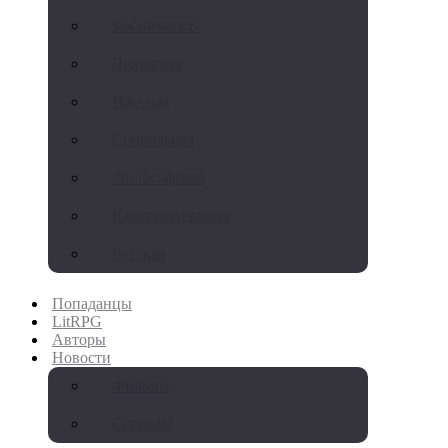
Космическая
Любовная
Научная
Социальная
Философская
Юмористическая
Русская
Попаданцы
LitRPG
Авторы
Новости
Фильмы
Сериалы