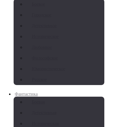
Боевое
Городское
Детективное
Историческое
Любовное
Философское
Юмористическое
Русское
Фантастика
Боевая
Детективная
Историческая