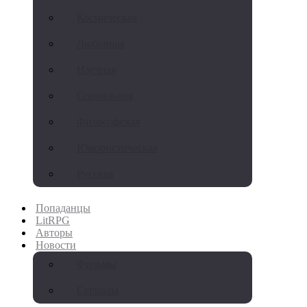
Космическая
Любовная
Научная
Социальная
Философская
Юмористическая
Русская
Попаданцы
LitRPG
Авторы
Новости
Фильмы
Сериалы