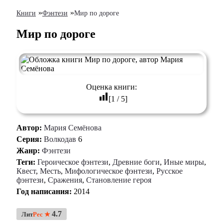
»
»
Книги
Фэнтези
Мир по дороге
Мир по дороге
Оценка книги:
[
1
/
5
]
Автор:
Мария Семёнова
Серия:
Волкодав
6
Жанр:
Фэнтези
Теги:
Героическое фэнтези
,
Древние боги
,
Иные миры
,
Квест
,
Месть
,
Мифологическое фэнтези
,
Русское
фэнтези
,
Сражения
,
Становление героя
Год написания:
2014
4.7
Лит
Рес ★