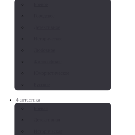
Боевое
Городское
Детективное
Историческое
Любовное
Философское
Юмористическое
Русское
Фантастика
Боевая
Детективная
Историческая