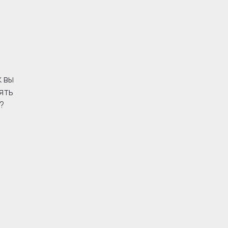
к вы
ять
?