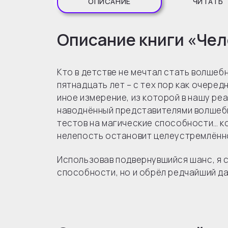
ОПИСАНИЕ
ЧИТАТЬ
Описание книги «Чел
Кто в детстве не мечтал стать волшеб
пятнадцать лет – с тех пор как очере
иное измерение, из которой в нашу реа
наводнённый представителями волшебн
тестов на магические способности… ко
нелепость остановит целеустремлённ
Использовав подвернувшийся шанс, я с
способности, но и обрёл редчайший дар