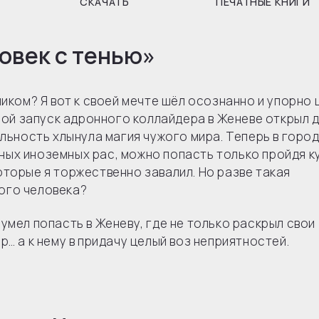
СКАЧАТЬ
ПЕЧАТНЫЕ КНИГИ
овек с тенью»
ником? Я вот к своей мечте шёл осознанно и упорно
дной запуск адронного коллайдера в Женеве открыл д
льность хлынула магия чужого мира. Теперь в город
ых иноземных рас, можно попасть только пройдя к
торые я торжественно завалил. Но разве такая
ого человека?
умел попасть в Женеву, где не только раскрыл свои
… а к нему в придачу целый воз неприятностей.