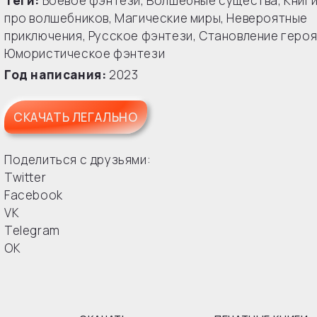
Теги:
Боевое фэнтези
,
Волшебные существа
,
Книг
про волшебников
,
Магические миры
,
Невероятные
приключения
,
Русское фэнтези
,
Становление геро
Юмористическое фэнтези
Год написания:
2023
СКАЧАТЬ ЛЕГАЛЬНО
Поделиться с друзьями:
Twitter
Facebook
VK
Telegram
OK