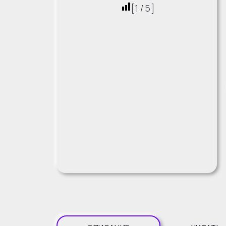
[
1
/
5
]