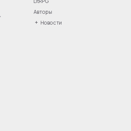
и
LitRPG
Авторы
я
,
Новости