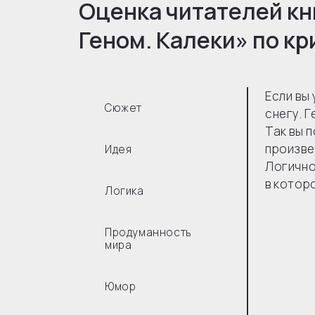
Оценка читателей кн
Геном. Калеки
» по к
Если вы
Сюжет
снегу. 
Так вы 
произве
Идея
Логично
в котор
Логика
Продуманность
мира
Юмор