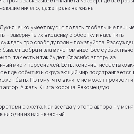
 строй рассказывает-планета Карьер. где все рабы
меющие ничего, даже права на жизнь…
р Лукьяненко умеет вкусно подать глобальные вечны
ь – завернуть их в красивую обертку и насытить
суждать про свободу воли – пожалуйста. Рассужде
 бывает добра и зла в ичстом виде. Всё субьективно
ыло, так есть и так будет. Спасибо автору за
ный мир и персонажей. Есть, конечно, несостыковки
Кое где события и окружающий мир подстраивается
может быть. Потому, что в книге не может произойти
 автор. А жаль. Книга хороша. Рекомендую.
ротами сюжета. Как всегда у этого автора – у меня
е ни один из них неверный