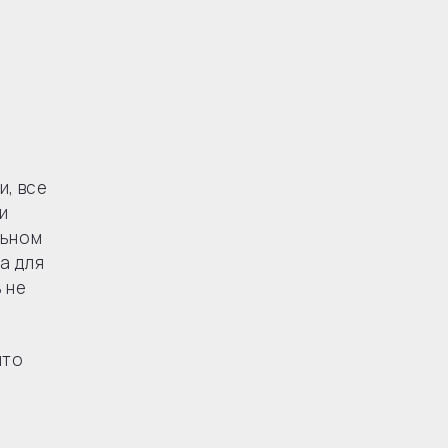
и, все
и
льном
а для
 не
что