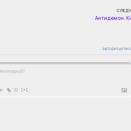
СЛЕД
Антидемон. К
авторизуйтес
{}
[+]