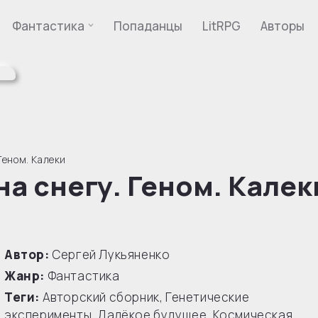
Фантастика
Попаданцы
LitRPG
Авторы
Геном. Калеки
на снегу. Геном. Калек
Автор:
Сергей Лукьяненко
Жанр:
Фантастика
Теги:
Авторский сборник
,
Генетические
эксперименты
,
Далёкое будущее
,
Космическая