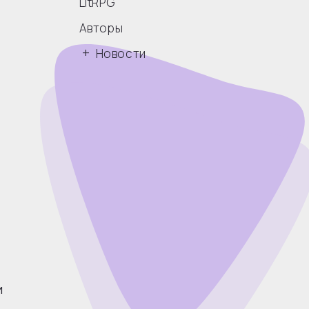
LitRPG
Авторы
Новости
И