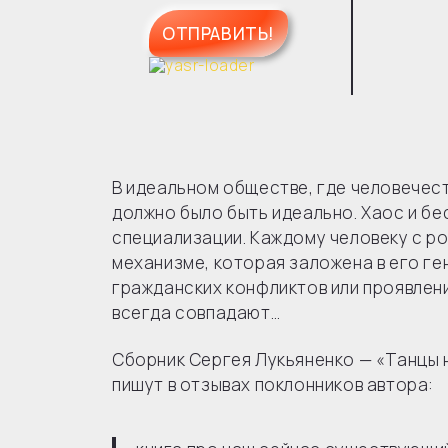
В идеальном обществе, где человечес
должно было быть идеально. Хаос и бе
специализации. Каждому человеку с р
механизме, которая заложена в его ген
гражданских конфликтов или проявлени
всегда совпадают…
Сборник Сергея Лукьяненко — «Танцы на
пишут в отзывах поклонников автора: