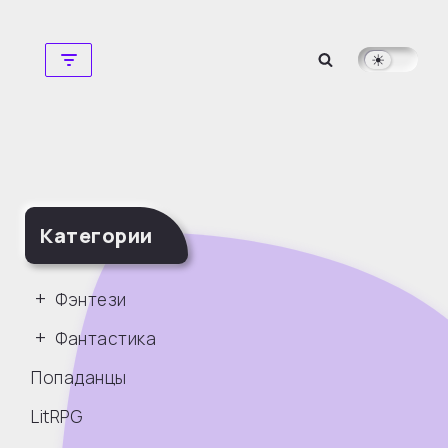
Перейти
к
содержимому
Категории
Фэнтези
Фантастика
Попаданцы
LitRPG