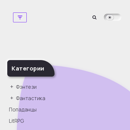
Перейти
к
содержимому
Категории
Фэнтези
Фантастика
Попаданцы
LitRPG