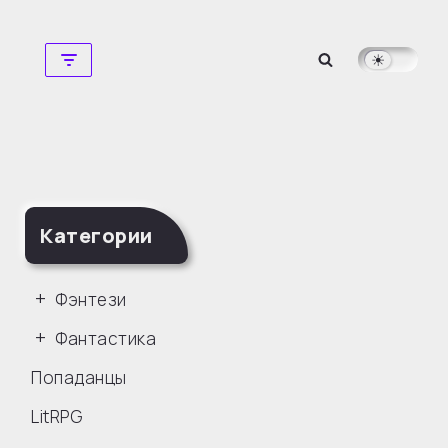
Перейти
к
содержимому
Категории
Фэнтези
Фантастика
Попаданцы
LitRPG