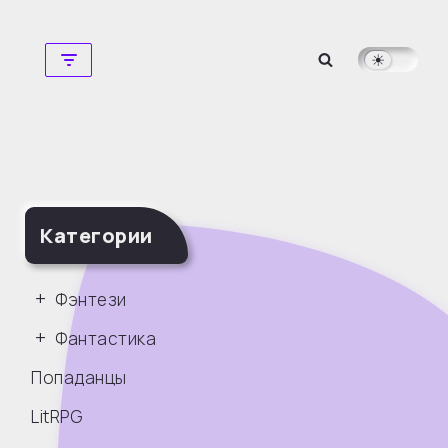
Перейти
к
содержимому
Категории
Фэнтези
Фантастика
Попаданцы
LitRPG