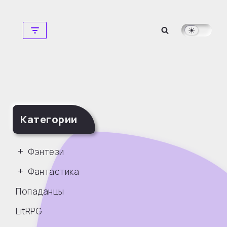
Перейти
к
содержимому
Категории
Фэнтези
Фантастика
Попаданцы
LitRPG