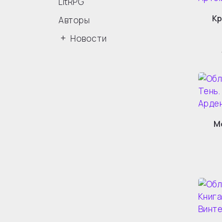
LitRPG
Кр
Авторы
Новости
М