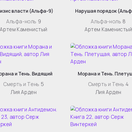
изис власти (Альфа-9)
Нарушая порядок (Альф
Альфа-ноль
9
Альфа-ноль
8
Артем Каменистый
Артем Каменисты
орана и Тень. Видящий
Морана и Тень. Плету
Смерть и Тень
5
Смерть и Тень
4
Лия Арден
Лия Арден