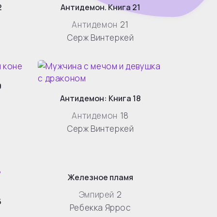
2
Антидемон. Книга 21
Антидемон
21
Серж Винтеркей
9
Антидемон: Книга 18
Антидемон
18
Серж Винтеркей
Железное пламя
Эмпирей
2
6
Ребекка Яррос