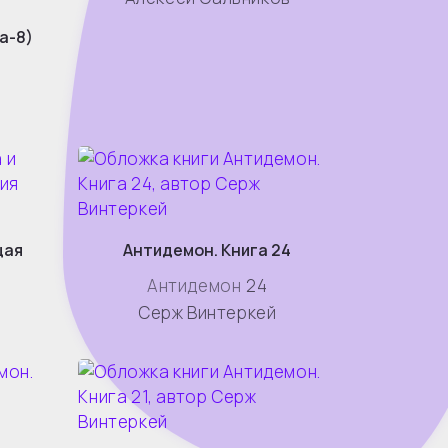
а-8)
й
щая
Антидемон. Книга 24
Антидемон
24
Серж Винтеркей