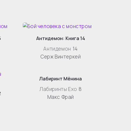
5
Антидемон: Книга 14
Антидемон
14
Серж Винтеркей
Лабиринт Мёнина
Лабиринты Ехо
8
2
Макс Фрай