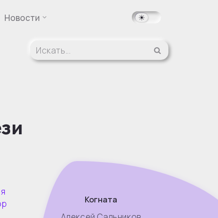
Новости
зи
Когната
Алексей Сальников