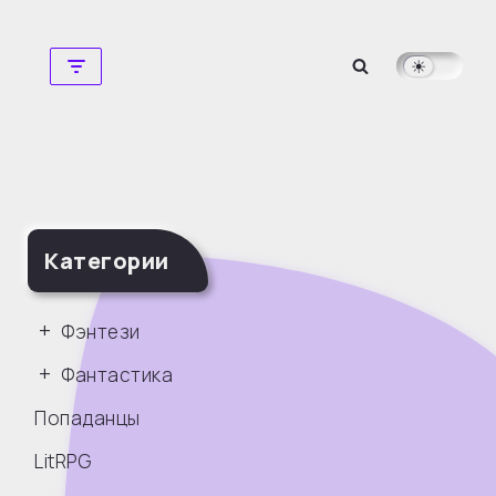
Перейти
к
содержимому
Категории
Фэнтези
Фантастика
Попаданцы
LitRPG