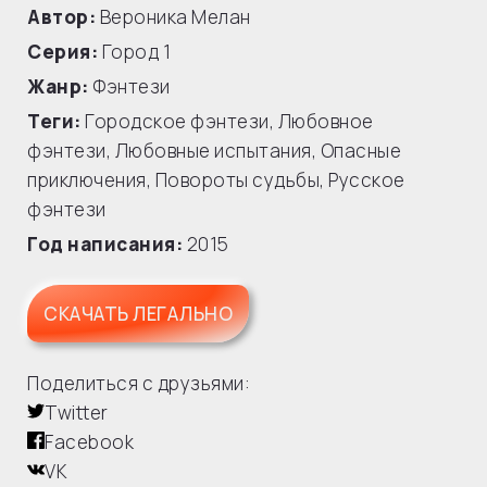
Автор:
Вероника Мелан
Серия:
Город
1
Жанр:
Фэнтези
Теги:
Городское фэнтези
,
Любовное
фэнтези
,
Любовные испытания
,
Опасные
приключения
,
Повороты судьбы
,
Русское
фэнтези
Год написания:
2015
СКАЧАТЬ ЛЕГАЛЬНО
Поделиться с друзьями:
Twitter
Facebook
VK