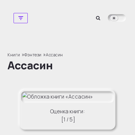
Перейти
к
содержимому
»
»
Книги
Фэнтези
Ассасин
Ассасин
Оценка книги:
[
1
/
5
]