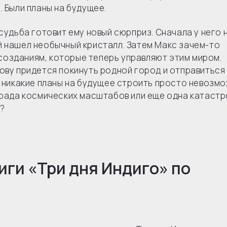
. Были планы на будущее.
судьба готовит ему новый сюрприз. Сначала у него 
й нашел необычный кристалл. Затем Макс зачем-то
озданиям, которые теперь управляют этим миром.
ову придется покинуть родной город и отправиться 
и никакие планы на будущее строить просто невозмо
аграда космических масштабов или еще одна катаст
а?
иги «
Три дня Индиго
» по