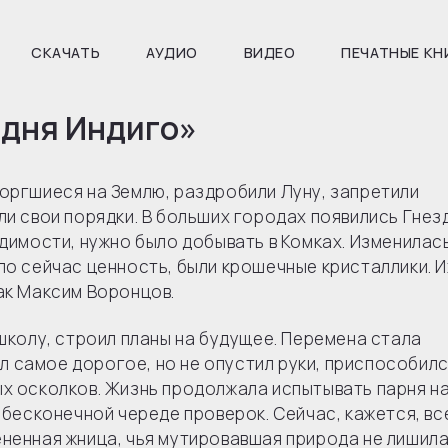
СКАЧАТЬ
АУДИО
ВИДЕО
ПЕЧАТНЫЕ КН
 дня Индиго»
оргшиеся на Землю, раздробили Луну, запретили
ли свои порядки. В больших городах появились Гнезд
одимости, нужно было добывать в Комках. Изменилась
ло сейчас ценность, были крошечные кристаллики. И
ак Максим Воронцов.
 школу, строил планы на будущее. Перемена стала
 самое дорогое, но не опустил руки, приспособилс
ых осколков. Жизнь продолжала испытывать парня н
й бесконечной череде проверок. Сейчас, кажется, вс
ненная жница, чья мутировавшая природа не лишила