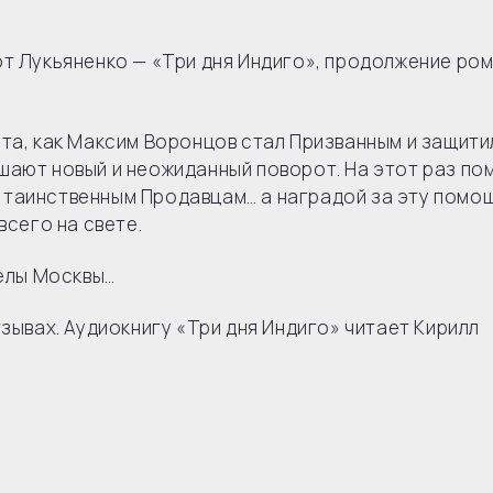
от Лукьяненко — «Три дня Индиго», продолжение ро
та, как Максим Воронцов стал Призванным и защити
шают новый и неожиданный поворот. На этот раз п
 таинственным Продавцам… а наградой за эту помо
всего на свете.
делы Москвы…
тзывах. Аудиокнигу «Три дня Индиго» читает Кирилл