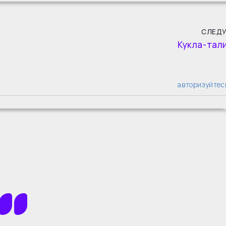
СЛЕД
Кукла-тал
авторизуйтес