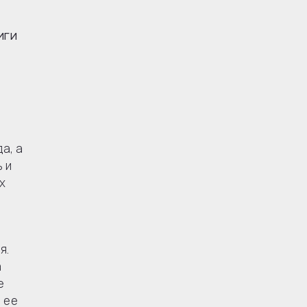
ИГИ
а, а
 и
х
я.
а
е
 ее