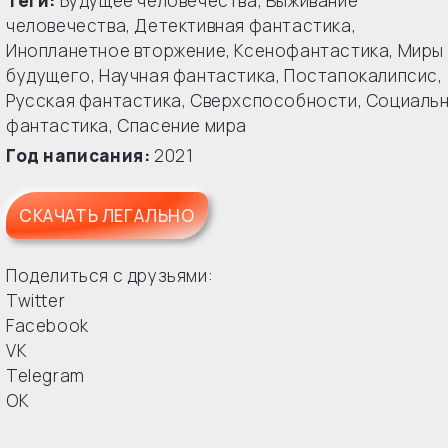
Теги:
Будущее человечества
,
Выживание
человечества
,
Детективная фантастика
,
Инопланетное вторжение
,
Ксенофантастика
,
Миры
будущего
,
Научная фантастика
,
Постапокалипсис
,
Русская фантастика
,
Сверхспособности
,
Социаль
фантастика
,
Спасение мира
Год написания:
2021
СКАЧАТЬ ЛЕГАЛЬНО
Поделиться с друзьями:
Twitter
Facebook
VK
Telegram
OK