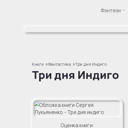
Фэнтези
Перейти
к
содержимому
»
»
Книги
Фантастика
Три дня Индиго
Три дня Индиго
Оценка книги: