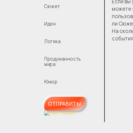
Если вы
Сюжет
можете
пользов
ли Сюже
Идея
На скол
событи
Логика
Продуманность
мира
Юмор