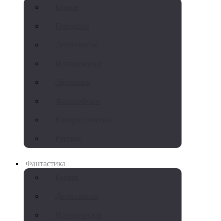
Боевое
Городское
Детективное
Историческое
Любовное
Философское
Юмористическое
Русское
Фантастика
Боевая
Детективная
Историческая