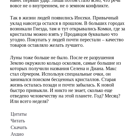
нанес первый удар. Лишь потом стало ясно, что речь
вовсе не о внутреннем, не о земном конфликте.
Так в жизни людей появились Инсеки. Привычный
уклад навсегда остался в прошлом. В больших городах
возникали Гнезда, там и тут открывались Комки, где за
кристаллы можно взять у Продавцов буквально что
угодно. Покупать у людей почти перестали – качество
товаров оставляло желать лучшего.
Луны тоже больше не было. После ее разрушения
Землю окружило кольцо осколков, самые большие из
которых получили названия Селена и Диана. Макс
стал сёрчером. Используя специальные очки, он
занимался поиском бесценных кристаллов. Старая
жизнь осталась позади и почти забылась. К новой
быстро привыкли. И никто не знает, сколько еще
отведено человечеству на этой планете. Год? Месяц?
Или всего неделя?
Цитаты
Читать
Скачать
Аудио