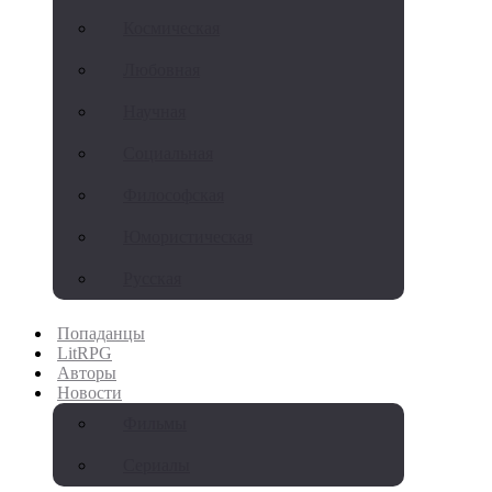
Космическая
Любовная
Научная
Социальная
Философская
Юмористическая
Русская
Попаданцы
LitRPG
Авторы
Новости
Фильмы
Сериалы