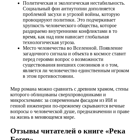
Политическая и экологическая нестабильность.
Социальный фон антиутопии дополняется
проблемой засухи и угрозой войны, которую
провоцируют политики. Это подчеркивает
хрупкость человеческого общества, которое
раздираемо внутренними конфликтами в то
время, как над ним нависает глобальная
технологическая угроза.
Место человечества во Вселенной. Появление
загадочного сигнала и объекта в космосе ставит
перед героями вопрос о возможности
существования внешних союзников и о том,
является ли человечество единственным игроком
в этом противостоянии.
Мир романа можно сравнить с древним храмом, стены
которого облицованы сверхпроводниками и
микросхемами: за современным фасадом из ИИ и
генной инженерии по-прежнему скрываются вечные
вопросы о человеческой душе, предназначении и праве
на жизнь в меняющемся мире.
Отзывы читателей о книге «Река
Богов»