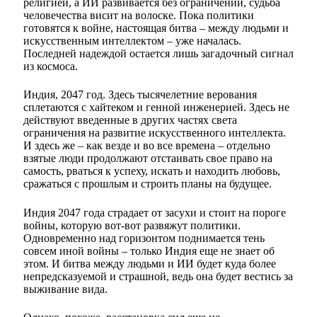
религией, а ИИ развивается без ограничений, судьба
человечества висит на волоске. Пока политики
готовятся к войне, настоящая битва – между людьми и
искусственным интеллектом – уже началась.
Последней надеждой остается лишь загадочный сигнал
из космоса.
Индия, 2047 год. Здесь тысячелетние верования
сплетаются с хайтеком и генной инженерией. Здесь не
действуют введенные в других частях света
ограничения на развитие искусственного интеллекта.
И здесь же – как везде и во все времена – отдельно
взятые люди продолжают отстаивать свое право на
самость, рваться к успеху, искать и находить любовь,
сражаться с прошлым и строить планы на будущее.
Индия 2047 года страдает от засухи и стоит на пороге
войны, которую вот-вот развяжут политики.
Одновременно над горизонтом поднимается тень
совсем иной войны – только Индия еще не знает об
этом. И битва между людьми и ИИ будет куда более
непредсказуемой и страшной, ведь она будет вестись за
выживание вида.