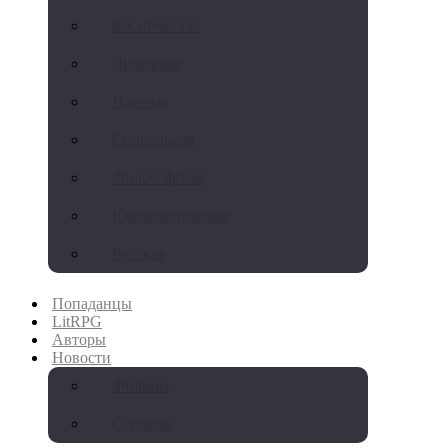
Космическая
Любовная
Научная
Социальная
Философская
Юмористическая
Русская
Попаданцы
LitRPG
Авторы
Новости
Фильмы
Сериалы