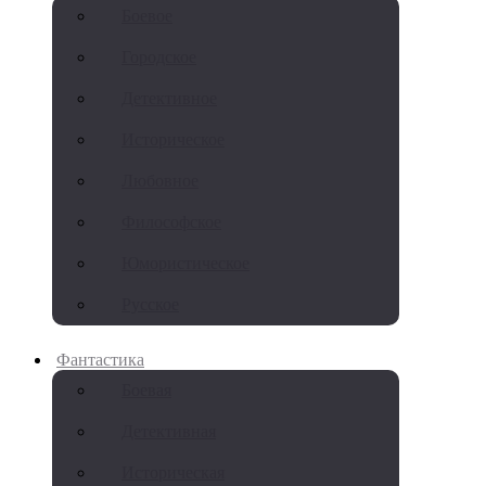
Боевое
Городское
Детективное
Историческое
Любовное
Философское
Юмористическое
Русское
Фантастика
Боевая
Детективная
Историческая