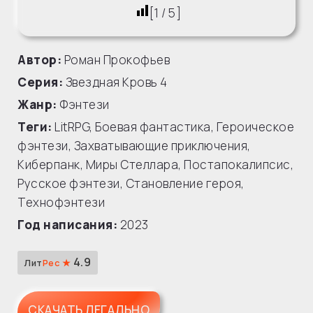
[
1
/
5
]
Автор:
Роман Прокофьев
Серия:
Звездная Кровь
4
Жанр:
Фэнтези
Теги:
LitRPG
,
Боевая фантастика
,
Героическое
фэнтези
,
Захватывающие приключения
,
Киберпанк
,
Миры Стеллара
,
Постапокалипсис
,
Русское фэнтези
,
Становление героя
,
Технофэнтези
Год написания:
2023
4.9
Лит
Рес ★
СКАЧАТЬ ЛЕГАЛЬНО