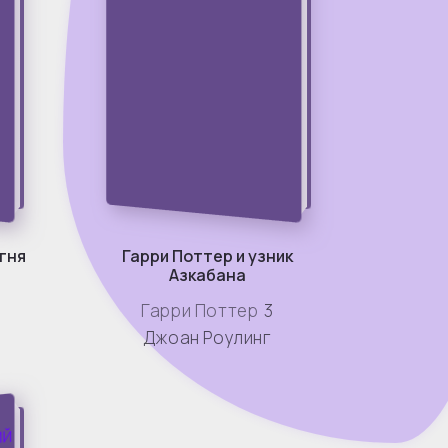
огня
Гарри Поттер и узник
Азкабана
Гарри Поттер
3
Джоан Роулинг