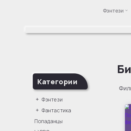
Фэнтези
Перейти
к
содержимому
Би
Категории
Фил
Фэнтези
Фантастика
Попаданцы