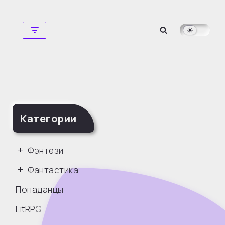
Перейти
к
содержимому
Категории
Фэнтези
Фантастика
Попаданцы
LitRPG