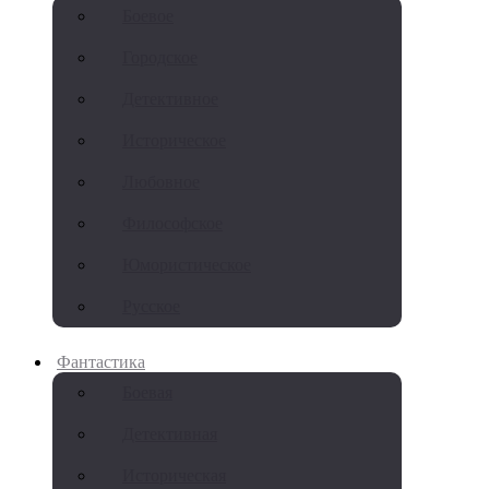
Боевое
Городское
Детективное
Историческое
Любовное
Философское
Юмористическое
Русское
Фантастика
Боевая
Детективная
Историческая