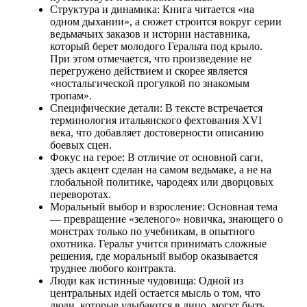
Структура и динамика: Книга читается «на
одном дыхании», а сюжет строится вокруг серии
ведьмачьих заказов и истории наставника,
который берет молодого Геральта под крыло.
При этом отмечается, что произведение не
перегружено действием и скорее является
«ностальгической прогулкой по знакомым
тропам».
Специфические детали: В тексте встречается
терминология итальянского фехтования XVI
века, что добавляет достоверности описанию
боевых сцен.
Фокус на герое: В отличие от основной саги,
здесь акцент сделан на самом ведьмаке, а не на
глобальной политике, чародеях или дворцовых
переворотах.
Моральный выбор и взросление: Основная тема
— превращение «зеленого» новичка, знающего о
монстрах только по учебникам, в опытного
охотника. Геральт учится принимать сложные
решения, где моральный выбор оказывается
труднее любого контракта.
Люди как истинные чудовища: Одной из
центральных идей остается мысль о том, что
люди, которые улыбаются в лицо, могут быть