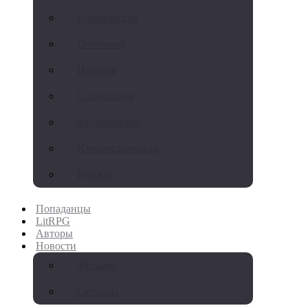
Космическая
Любовная
Научная
Социальная
Философская
Юмористическая
Русская
Попаданцы
LitRPG
Авторы
Новости
Фильмы
Сериалы