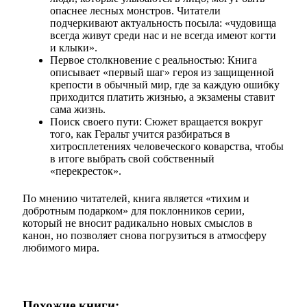
опаснее лесных монстров. Читатели
подчеркивают актуальность посыла: «чудовища
всегда живут среди нас и не всегда имеют когти
и клыки».
Первое столкновение с реальностью: Книга
описывает «первый шаг» героя из защищенной
крепости в обычный мир, где за каждую ошибку
приходится платить жизнью, а экзамены ставит
сама жизнь.
Поиск своего пути: Сюжет вращается вокруг
того, как Геральт учится разбираться в
хитросплетениях человеческого коварства, чтобы
в итоге выбрать свой собственный
«перекресток».
По мнению читателей, книга является «тихим и
добротным подарком» для поклонников серии,
который не вносит радикально новых смыслов в
канон, но позволяет снова погрузиться в атмосферу
любимого мира.
Похожие книги: