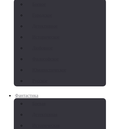
Боевое
Городское
Детективное
Историческое
Любовное
Философское
Юмористическое
Русское
Фантастика
Боевая
Детективная
Историческая