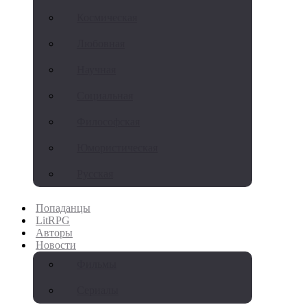
Космическая
Любовная
Научная
Социальная
Философская
Юмористическая
Русская
Попаданцы
LitRPG
Авторы
Новости
Фильмы
Сериалы