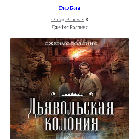
Глаз Бога
Отряд «Сигма»
8
Джеймс Роллинс