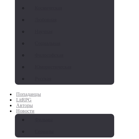
Космическая
Любовная
Научная
Социальная
Философская
Юмористическая
Русская
Попаданцы
LitRPG
Авторы
Новости
Фильмы
Сериалы