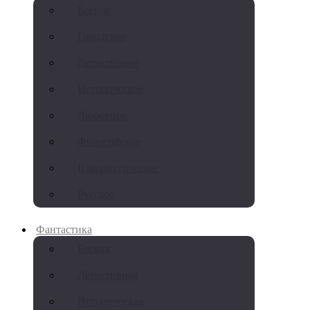
Боевое
Городское
Детективное
Историческое
Любовное
Философское
Юмористическое
Русское
Фантастика
Боевая
Детективная
Историческая