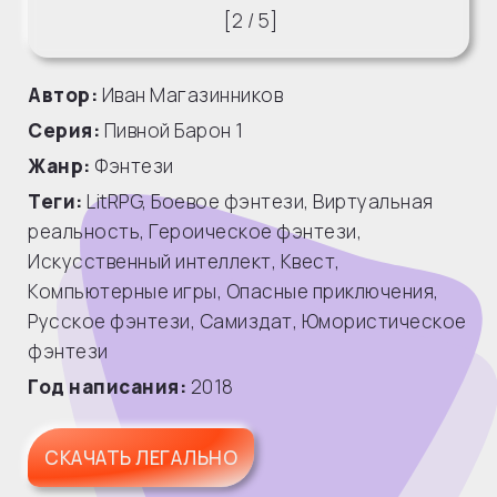
[
2
/
5
]
Автор:
Иван Магазинников
Серия:
Пивной Барон
1
Жанр:
Фэнтези
Теги:
LitRPG
,
Боевое фэнтези
,
Виртуальная
реальность
,
Героическое фэнтези
,
Искусственный интеллект
,
Квест
,
Компьютерные игры
,
Опасные приключения
,
Русское фэнтези
,
Самиздат
,
Юмористическое
фэнтези
Год написания:
2018
СКАЧАТЬ ЛЕГАЛЬНО