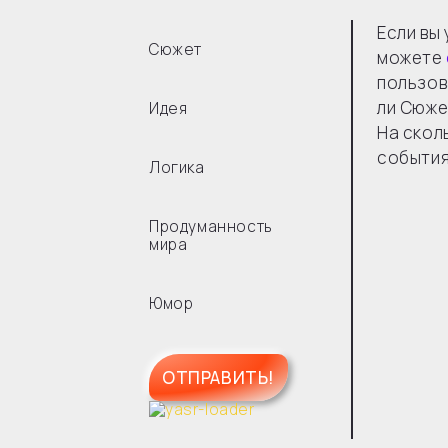
Если вы
Сюжет
можете
пользов
ли Сюже
Идея
На скол
событи
Логика
Продуманность
мира
Юмор