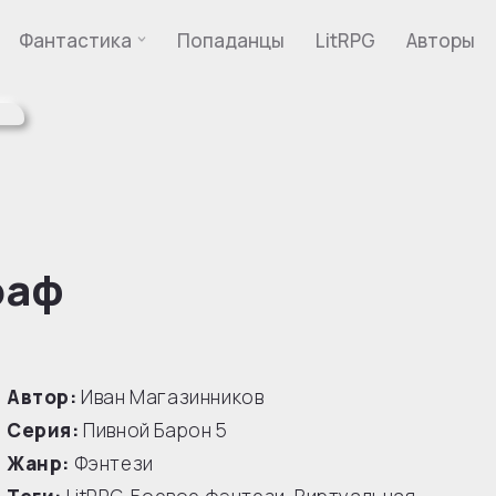
Фантастика
Попаданцы
LitRPG
Авторы
раф
Автор:
Иван Магазинников
Серия:
Пивной Барон
5
Жанр:
Фэнтези