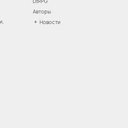
LitRPG
Авторы
и
,
Новости