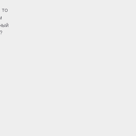
 то
м
ный
?