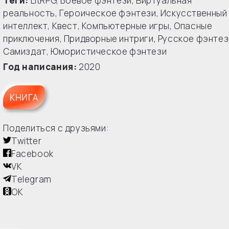
Теги:
LitRPG
,
Боевое фэнтези
,
Виртуальная
реальность
,
Героическое фэнтези
,
Искусственный
интеллект
,
Квест
,
Компьютерные игры
,
Опасные
приключения
,
Придворные интриги
,
Русское фэнтез
Самиздат
,
Юмористическое фэнтези
Год написания:
2020
КНИГА
Поделиться с друзьями:
Twitter
Facebook
VK
Telegram
OK