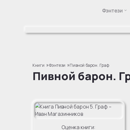
Фэнтези
Перейти
к
содержимому
»
»
Книги
Фэнтези
Пивной барон. Граф
Пивной барон. Г
Оценка книги: