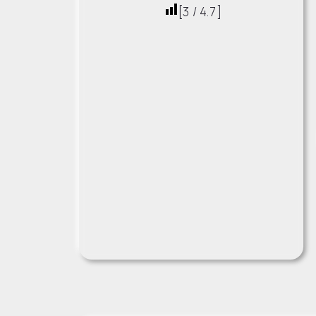
[
3
/
4.7
]