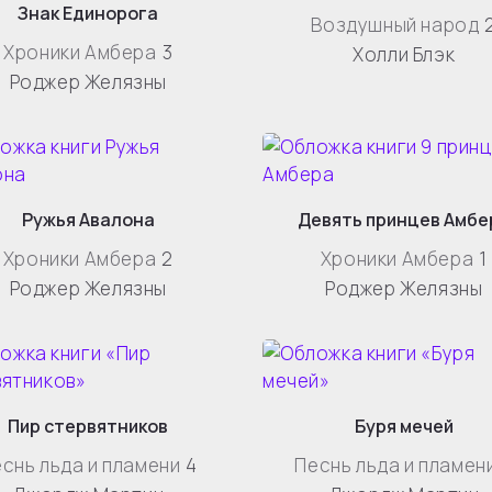
Знак Единорога
Воздушный народ
Хроники Амбера
3
Холли Блэк
Роджер Желязны
Ружья Авалона
Девять принцев Амбе
Хроники Амбера
2
Хроники Амбера
1
Роджер Желязны
Роджер Желязны
Пир стервятников
Буря мечей
снь льда и пламени
4
Песнь льда и пламен