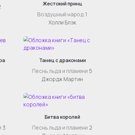
Жестокий принц
2
Воздушный народ
1
Холли Блэк
ра
Танец с драконами
Песнь льда и пламени
5
Джордж Мартин
Битва королей
и
3
Песнь льда и пламени
2