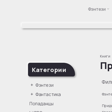
Фэнтези
Перейти
к
содержимому
Книги
Пр
Категории
Фил
Фэнтези
Фантастика
Фэнт
Попаданцы
Прид