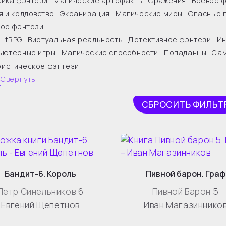
сика фэнтези
Магические артефакты
Сражения
Боевое 
я и колдовство
Экранизация
Магические миры
Опасные 
кое фэнтези
LitRPG
Виртуальная реальность
Детективное фэнтези
Ин
ьютерные игры
Магические способности
Попаданцы
Сам
истическое фэнтези
4
Свернуть
СБРОСИТЬ ФИЛЬТ
Бандит-6. Король
Пивной барон. Граф
Петр Синельников
6
Пивной Барон
5
Евгений Щепетнов
Иван Магазиннико