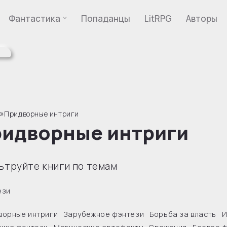
Фантастика
Попаданцы
LitRPG
Авторы
»
Придворные интриги
идворные интриги
ьтруйте книги по темам
ези
ворные интриги
Зарубежное фэнтези
Борьба за власть
И