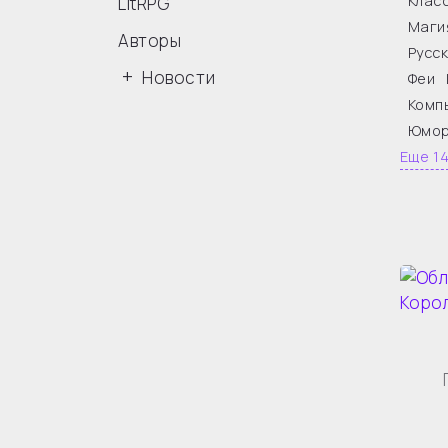
Клас
LitRPG
Маги
Авторы
Русс
Новости
Феи
Комп
Юмор
Еще 1