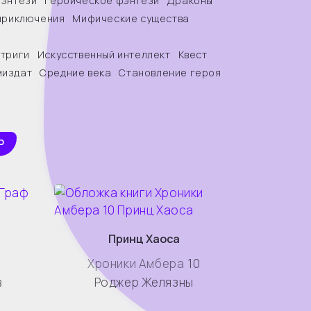
фэнтези
Героическое фэнтези
Драконы
приключения
Мифические существа
триги
Искусственный интеллект
Квест
издат
Средние века
Становление героя
Р
Принц Хаоса
Хроники Амбера
10
в
Роджер Желязны