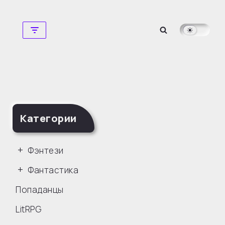
Перейти
к
содержимому
Категории
Фэнтези
Фантастика
Попаданцы
LitRPG