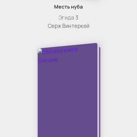
Месть нуба
Эгида
3
Серж Винтеркей