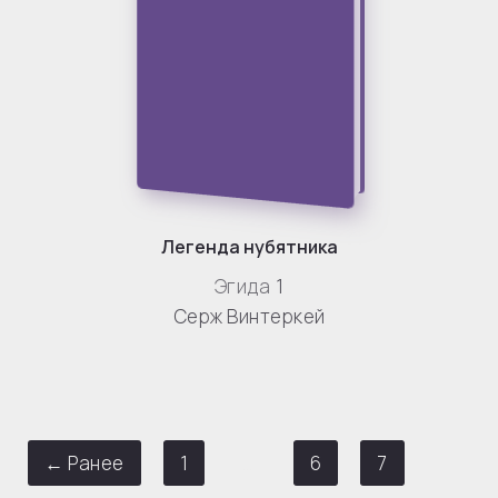
Легенда нубятника
Эгида
1
Серж Винтеркей
← Ранее
1
…
6
7