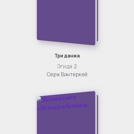
Три данжа
Эгида
2
Серж Винтеркей