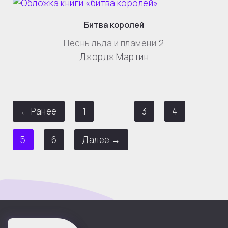
Битва королей
Песнь льда и пламени
2
Джордж Мартин
← Ранее
1
…
3
4
5
6
Далее →