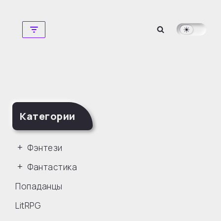
Перейти
к
содержимому
Категории
Фэнтези
Фантастика
Попаданцы
LitRPG