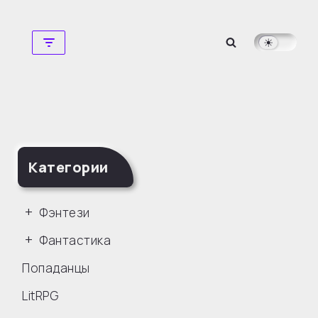
Перейти
к
содержимому
Категории
Фэнтези
Фантастика
Попаданцы
LitRPG