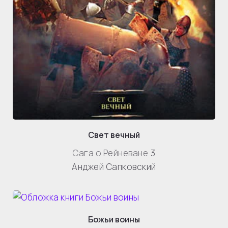
Свет вечный
Сага о Рейневане
3
Анджей Сапковский
Божьи воины