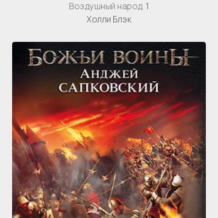
Воздушный народ
1
Холли Блэк