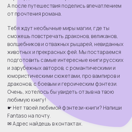
А после путешествия поделись впечатлением
от прочтения романа.
Тебя ждут необычные миры магии, где ты
сможешь повстречать драконов, великанов,
волшебников и отважных рыцарей, невиданных
животных и прекрасных фей. Мы постараемся
подготовить самые интересные книги русских
и зарубежных авторов, с романтическими и
юмористическими сюжетами, про вампиров и
драконов, с боевым и героическим фэнтези.
Очень, хотелось бы увидеть отзыв на твою
любимую книгу!
☛ Нет твоей любимой фэнтези-книги? Напиши
Fantaso на почту.
✉ Адрес найдешь в контактах.