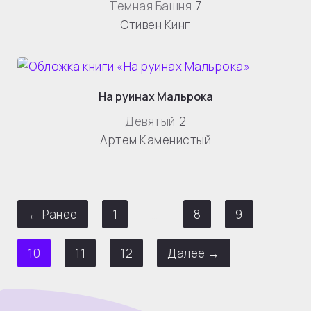
Темная Башня
7
Стивен Кинг
На руинах Мальрока
Девятый
2
Артем Каменистый
← Ранее
1
…
8
9
10
11
12
Далее →