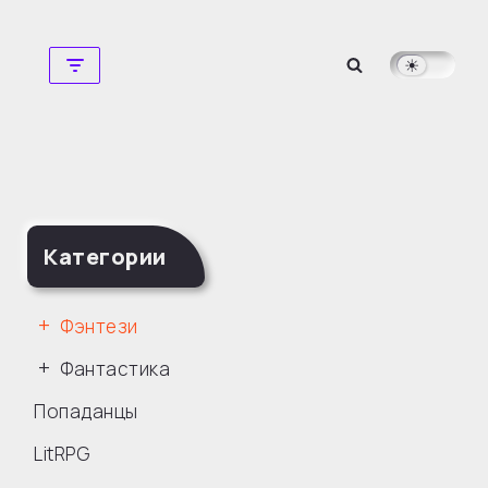
Перейти
к
содержимому
Категории
Фэнтези
Фантастика
Попаданцы
LitRPG